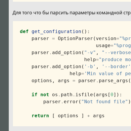
Для того что бы парсить параметры командной ст
def
get_configuration
():
parser
=
OptionParser
(
version
=
"%pr
usage
=
"%prog
parser
.
add_option
(
"-v"
,
"--verbose
help
=
"produce mo
parser
.
add_option
(
'-b'
,
'--border'
help
=
'Min value of pe
options
,
args
=
parser
.
parse_args
(
if
not
os
.
path
.
isfile
(
args
[
0
]):
parser
.
error
(
"Not found file"
)
return
[
options
]
+
args