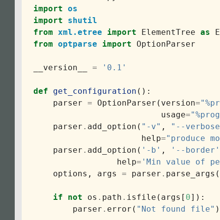
import
os
import
shutil
from
xml.etree
import
ElementTree
as
E
from
optparse
import
OptionParser
__version__
=
'0.1'
def
get_configuration
():
parser
=
OptionParser
(
version
=
"%pr
usage
=
"%prog
parser
.
add_option
(
"-v"
,
"--verbose
help
=
"produce mo
parser
.
add_option
(
'-b'
,
'--border'
help
=
'Min value of pe
options
,
args
=
parser
.
parse_args
(
if
not
os
.
path
.
isfile
(
args
[
0
]):
parser
.
error
(
"Not found file"
)