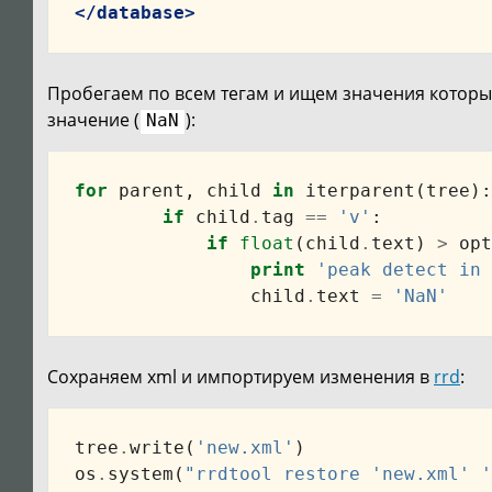
</database>
Пробегаем по всем тегам и ищем значения которы
значение (
):
NaN
for
parent
,
child
in
iterparent
(
tree
):
if
child
.
tag
==
'v'
:
if
float
(
child
.
text
)
>
opt
print
'peak detect in 
child
.
text
=
'NaN'
Сохраняем xml и импортируем изменения в
rrd
:
tree
.
write
(
'new.xml'
)
os
.
system
(
"rrdtool restore 'new.xml' '