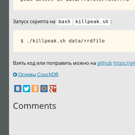
Запуск скрипта на
:
bash
killpeak.sh
Взять код или поправить можно на
github
https://g
Основы CouchDB
Comments