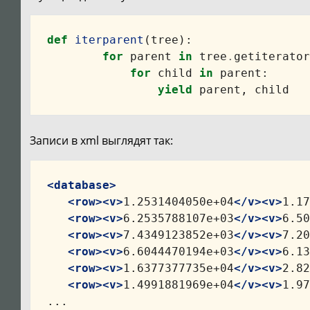
def
iterparent
(
tree
):
for
parent
in
tree
.
getiterator
for
child
in
parent
:
yield
parent
,
child
Записи в xml выглядят так:
<database>
<row><v>
1.2531404050e+04
</v><v>
1.17
<row><v>
6.2535788107e+03
</v><v>
6.50
<row><v>
7.4349123852e+03
</v><v>
7.20
<row><v>
6.6044470194e+03
</v><v>
6.13
<row><v>
1.6377377735e+04
</v><v>
2.82
<row><v>
1.4991881969e+04
</v><v>
1.97