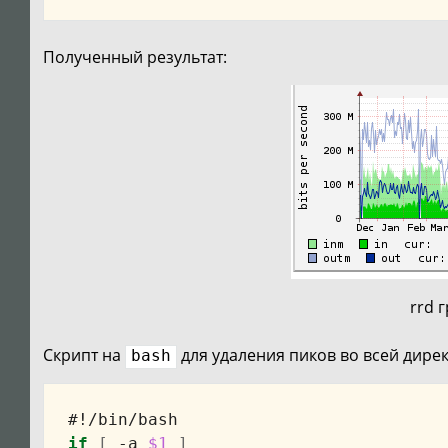
Полученный результат:
rrd 
Скрипт на
для удаления пиков во всей дире
bash
#!/bin/bash
if
[
 -a 
$1
]