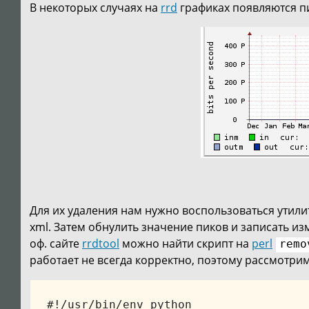
В некоторых случаях на
rrd
графиках появляются пи
«
Для их удаления нам нужно воспользоваться утил
xml. Затем обнулить значение пиков и записать и
оф. сайте
rrdtool
можно найти скрипт на
perl
remo
работает не всегда корректно, поэтому рассмотр
#!/usr/bin/env python