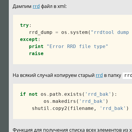
Дампим
rrd
файл в xml:
try
:
rrd_dump
=
os
.
system
(
"rrdtool dump 
except
:
print
"Error RRD file type"
raise
На всякий случай копируем старый
rrd
в папку
rr
if
not
os
.
path
.
exists
(
'rrd_bak'
):
os
.
makedirs
(
'rrd_bak'
)
shutil
.
copy2
(
filename
,
'rrd_bak'
)
Функция для получения списка всех элементов из x