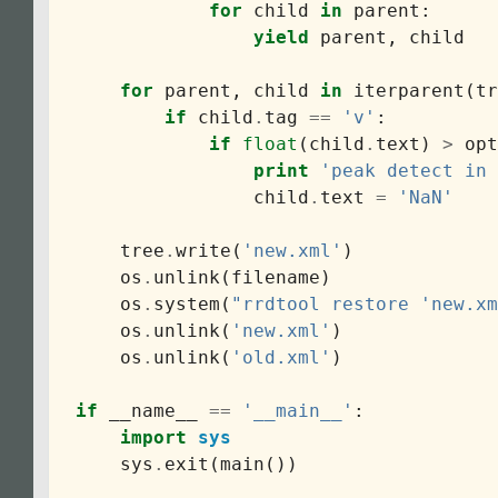
for
child
in
parent
:
yield
parent
,
child
for
parent
,
child
in
iterparent
(
tr
if
child
.
tag
==
'v'
:
if
float
(
child
.
text
)
>
opt
print
'peak detect in 
child
.
text
=
'NaN'
tree
.
write
(
'new.xml'
)
os
.
unlink
(
filename
)
os
.
system
(
"rrdtool restore 'new.xm
os
.
unlink
(
'new.xml'
)
os
.
unlink
(
'old.xml'
)
if
__name__
==
'__main__'
:
import
sys
sys
.
exit
(
main
())