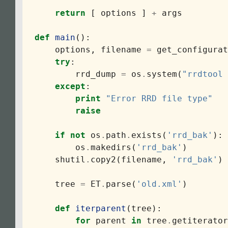
return
[
options
]
+
args
def
main
():
options
,
filename
=
get_configurat
try
:
rrd_dump
=
os
.
system
(
"rrdtool 
except
:
print
"Error RRD file type"
raise
if
not
os
.
path
.
exists
(
'rrd_bak'
):
os
.
makedirs
(
'rrd_bak'
)
shutil
.
copy2
(
filename
,
'rrd_bak'
)
tree
=
ET
.
parse
(
'old.xml'
)
def
iterparent
(
tree
):
for
parent
in
tree
.
getiterator