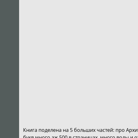
Книга поделена на 5 больших частей: про Архи
букв много аж 500 в страницах, много воды и 