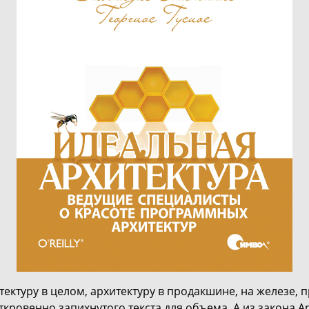
тектуру в целом, архитектуру в продакшине, на железе, 
откровенно запихнутого текста для объема. А из закона