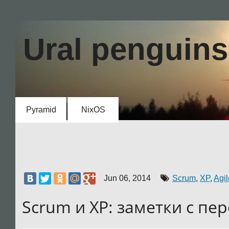
Ural penguins
Ural penguins
Scrum и XP: заметки с передовой
Quick search
Pyramid
NixOS
Enter search terms or a module, class
or function name.
Jun 06, 2014
Scrum
,
XP
,
Agil
Scrum и XP: заметки с пе