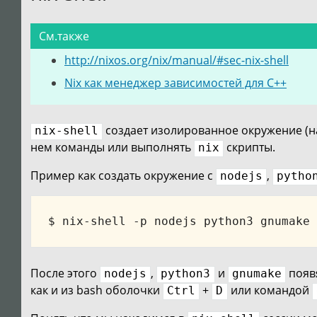
См.также
http://nixos.org/nix/manual/#sec-nix-shell
Nix как менеджер зависимостей для C++
создает изолированное окружение (
nix-shell
нем команды или выполнять
скрипты.
nix
Пример как создать окружение с
,
nodejs
pytho
После этого
,
и
появ
nodejs
python3
gnumake
как и из bash оболочки
+
или командой
Ctrl
D