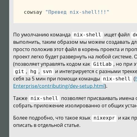
 cowsay 
"Превед nix-shell!!!"
По умолчанию команда
ищет файл
nix-shell
d
выполнить, таким образом мы можем создавать дл
просто положив этот файл в корень проекта и про
проект легко будет развернуть на любой системе.
(позволяет управлять кодом как
, но при
GitLab
,
,
и интегрируется с разными трекк
git
hg
svn
себя за 5 мин при помощи команды
(
nix-shell
Enterprise/contributing/dev-setup.html
).
Также
позволяет присваивать имена 
nix-shell
собрать приложение изолированно от общих уста
Более подробно, что такое язык
и как п
nixexpr
описать в отдельной статье.