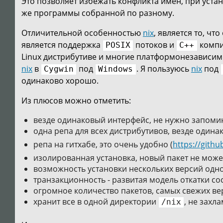
Это позволяет избежать конфликта имен, при устан
же программы собранной по разному.
Отличительной особенностью
nix
, является то, ч
является поддержка
потоков и
компил
POSIX
C++
Linux дистрибутиве и многие платформонезависим
nix
в
под
. Я пользуюсь
nix
под
Cygwin
Windows
одинаково хорошо.
Из плюсов можно отметить:
везде одинаковый интерфейс, не нужно запоми
одна репа для всех дистрибутивов, везде один
репа на гитхабе, это очень удобно (
https://gith
изолированная установка, новый пакет не може
возможность установки нескольких версий одн
транзакционность - развитая модель откатки со
огромное количество пакетов, самых свежих ве
хранит все в одной директории
, не захл
/nix