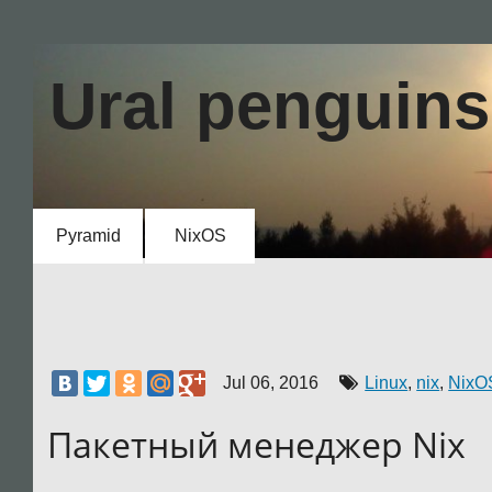
Ural penguins
Ural penguins
Пакетный менеджер Nix
Quick search
Pyramid
NixOS
Enter search terms or a module, class
or function name.
Jul 06, 2016
Linux
,
nix
,
NixO
Пакетный менеджер Nix