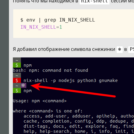
Понять что мы находимся в
сессии м
nix-shell
$ env 
|
IN_NIX_SHELL
=
1
Я добавил отображение символа снежинки
в
❄
P