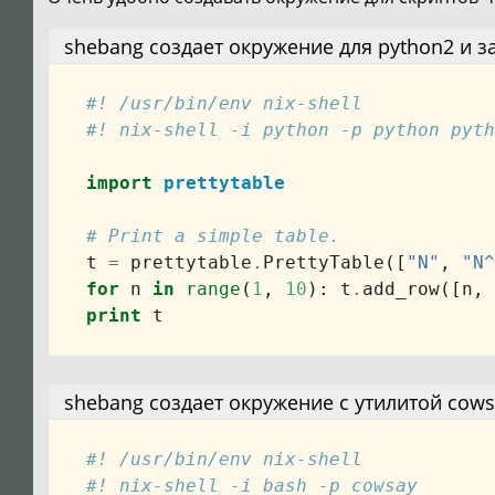
shebang создает окружение для python2 и з
#! /usr/bin/env nix-shell
#! nix-shell -i python -p python pyth
import
prettytable
# Print a simple table.
t
=
prettytable
.
PrettyTable
([
"N"
,
"N^
for
n
in
range
(
1
,
10
):
t
.
add_row
([
n
,
print
t
shebang создает окружение с утилитой cows
#! /usr/bin/env nix-shell
#! nix-shell -i bash -p cowsay