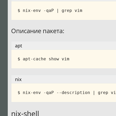
$ nix-env -qaP 
|
Описание пакета:
apt
nix
$ nix-env -qaP --description 
|
nix-shell