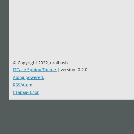
© Copyright 2022, uralbash.
ITCase Sphinx Theme
| version: 0.2.0
Ablog powered.
RSS/Atom
Старый блог